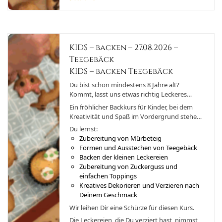
KIDS – backen – 27.08.2026 –
Teegebäck
KIDS – backen Teegebäck
Du bist schon mindestens 8 Jahre alt?
Kommt, lasst uns etwas richtig Leckeres
backen!
Ein fröhlicher Backkurs für Kinder, bei dem
Kreativität und Spaß im Vordergrund stehen!
Gemeinsam backen wir feines Teegebäck, das
Du lernst:
anschließend liebevoll dekoriert wird. Ob
Zubereitung von Mürbeteig
klassisch, bunt oder verspielt – hier können
Formen und Ausstechen von Teegebäck
die kleinen Bäcker ihrer Fantasie freien Lauf
Backen der kleinen Leckereien
lassen. Dabei lernen sie spielerisch den
Zubereitung von Zuckerguss und
Umgang mit Teig und verschiedenen
einfachen Toppings
Zutaten. Natürlich darf auch genascht
Kreatives Dekorieren und Verzieren nach
werden!
Deinem Geschmack
Wir leihen Dir eine Schürze für diesen Kurs.
Die Leckereien, die Du verziert hast, nimmst