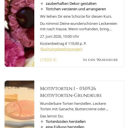
allen Geschmacksrichtungen gebacken
zauberhaften Dekor gestalten
werden und mit dem Dekor hat man
Törtchen verzieren und arrangieren
ungeahnte Möglichkeiten, diese
Wir leihen Dir eine Schürze für diesen Kurs.
entsprechend dem Anlass in Szene zu setzen.
Traumhaft diese kleinen leckeren Kunstwerk.
Du nimmst Deine wunderschönen Leckereien
mit nach Hause. Wenn vorhanden, bring
einen Behälter mit, um Deine Törtchen nach
27. Juni 2026, 10:00 Uhr
Hause zu transportieren.
Kostenbeitrag € 119,00 p. P.
(Buchungsbedingungen)
119,00
€
In den Warenkorb
Motivtorten I – 05.09.26
Motivtorten-Grundkurs
Wunderbare Torten herstellen. Leckere
Torten mit Ganache, Buttercreme oder
Konditorcreme schichten. Richtig mit
Das lernst Du:
Fondant eindecken. Einfache aber effektvolle
Tortenböden herstellen
Verzierung herstellen, die auch für Anfänger
eine Füllung herstellen