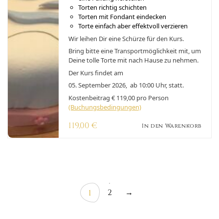
leicht zu lernen sind. Stell Deine erste perfekte
Torten richtig schichten
Motivtorte her!
Torten mit Fondant eindecken
Torte einfach aber effektvoll verzieren
Wir leihen Dir eine Schürze für den Kurs.
Bring bitte eine Transportmöglichkeit mit, um
Deine tolle Torte mit nach Hause zu nehmen.
Der Kurs findet am
05. September 2026, ab 10:00 Uhr, statt.
Kostenbeitrag € 119,00 pro Person
(Buchungsbedingungen)
119,00
€
In den Warenkorb
2
→
1