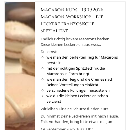
Macaron-Kurs – 19.09.2026
Macaron-Workshop – die
leckere französische
Spezialität
Endlich richtig leckere Macarons backen.
Diese kleinen Leckereien aus zwei
Baiserkeksen mit Cremefüllung kann man in
Du lernst:
vielen Variationen herstellen. Die französische
wie man den perfekten Teig für Macarons
Spezialität war schon im Mittelalter sehr
herstellt
beliebt.
mit der richtigen Spritztechnik die
Macarons in Form bringt
wie man den Teig und die Cremes nach
Deinen Vorstellungen einfärbt
verschiedene Füllungen herzustellen
wie du die kleinen Leckereien schön
verzierst
Wir leihen Dir eine Schürze für den Kurs.
Du nimmst Deine Leckereien mit nach Hause.
Falls vorhanden, bring bitte etwas mit, um
Dein Gebäck zu transportieren.
19. September 2026, 10:00 Uhr