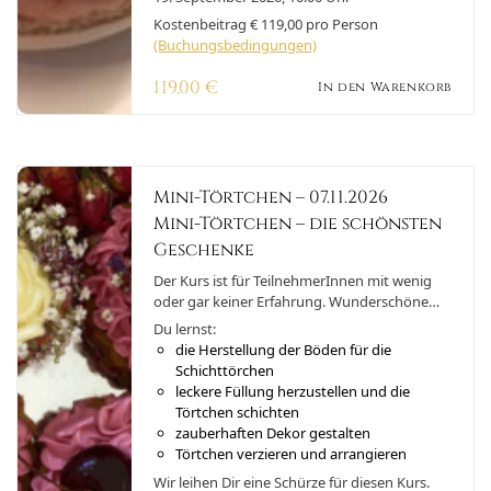
Kostenbeitrag € 119,00 pro Person
(Buchungsbedingungen)
119,00
€
In den Warenkorb
Mini-Törtchen – 07.11.2026
Mini-Törtchen – die schönsten
Geschenke
Der Kurs ist für TeilnehmerInnen mit wenig
oder gar keiner Erfahrung. Wunderschöne
kleine Törten lecker und besonders hübsch
Du lernst:
dekoriert. Zum verschenken, oder als
die Herstellung der Böden für die
Hingucker für die Kaffeetafel, als Dessert oder
Schichttörchen
als Mitbringsel. Die Törtchen kann man mit
leckere Füllung herzustellen und die
vielen Variationen füllen, die Böden können in
Törtchen schichten
allen Geschmacksrichtungen gebacken
zauberhaften Dekor gestalten
werden und mit dem Dekor hat man
Törtchen verzieren und arrangieren
ungeahnte Möglichkeiten, diese
Wir leihen Dir eine Schürze für diesen Kurs.
entsprechend dem Anlass in Szene zu setzen.