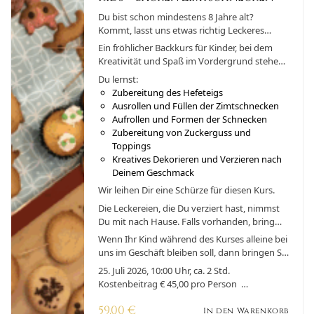
Du bist schon mindestens 8 Jahre alt?
Kommt, lasst uns etwas richtig Leckeres
backen!
Ein fröhlicher Backkurs für Kinder, bei dem
Kreativität und Spaß im Vordergrund stehen!
Gemeinsam backen wir weiche, duftende
Du lernst:
Zimtschnecken, die anschließend mit süßem
Zubereitung des Hefeteigs
Zuckerguss und bunten Toppings verziert
Ausrollen und Füllen der Zimtschnecken
werden. Die kleinen Teilnehmer lernen
Aufrollen und Formen der Schnecken
spielerisch den Umgang mit Teig und Zutaten
Zubereitung von Zuckerguss und
und können ihrer Kreativität beim Verzieren
Toppings
freien Lauf lassen. Natürlich darf auch
Kreatives Dekorieren und Verzieren nach
genascht werden!
Deinem Geschmack
Wir leihen Dir eine Schürze für diesen Kurs.
Die Leckereien, die Du verziert hast, nimmst
Du mit nach Hause. Falls vorhanden, bring
einen Behälter mit, um Deine Kunstwerke zu
Wenn Ihr Kind während des Kurses alleine bei
transportieren
uns im Geschäft bleiben soll, dann bringen Sie
uns bitte, aus versicherungstechnischen
25. Juli 2026, 10:00 Uhr, ca. 2 Std.
Gründen, eine Einverständniserklärung
Kostenbeitrag € 45,00 pro Person
ausgefüllt an dem Tag mit.
(Buchungsbedingungen)
59,00
€
In den Warenkorb