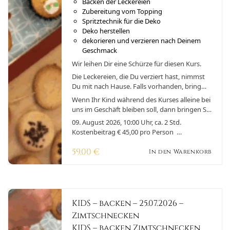
Backen der Leckereien
Zubereitung vom Topping
Spritztechnik für die Deko
Deko herstellen
dekorieren und verzieren nach Deinem
Geschmack
Wir leihen Dir eine Schürze für diesen Kurs.
Die Leckereien, die Du verziert hast, nimmst
Du mit nach Hause. Falls vorhanden, bring
einen Behälter mit, um Deine Kunstwerke zu
Wenn Ihr Kind während des Kurses alleine bei
transportieren
uns im Geschäft bleiben soll, dann bringen Sie
uns bitte, aus versicherungstechnischen
09. August 2026, 10:00 Uhr, ca. 2 Std.
Gründen, eine Einverständniserklärung
Kostenbeitrag € 45,00 pro Person
ausgefüllt an dem Tag mit.
(Buchungsbedingungen)
59,00
€
In den Warenkorb
KIDS – backen – 25.07.2026 –
Zimtschnecken
KIDS – backen Zimtschnecken