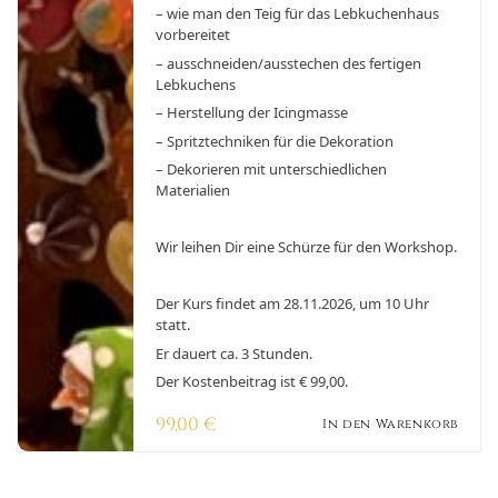
Haus mit verschiedenen Spritztechniken und
– wie man den Teig für das Lebkuchenhaus
Süßigkeiten. Im Anschluß dürft Ihr natürlich
vorbereitet
Euer Traumhaus mitnehmen. Hier würden
– ausschneiden/ausstechen des fertigen
sicherlich Hänsel und Gretel gerne anklopfen.
Lebkuchens
– Herstellung der Icingmasse
– Spritztechniken für die Dekoration
– Dekorieren mit unterschiedlichen
Materialien
Wir leihen Dir eine Schürze für den Workshop.
Der Kurs findet am 28.11.2026, um 10 Uhr
statt.
Er dauert ca. 3 Stunden.
Der Kostenbeitrag ist € 99,00.
99,00
€
In den Warenkorb