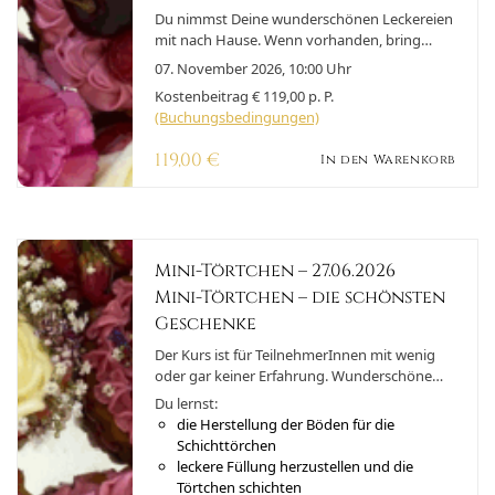
Traumhaft diese kleinen leckeren Kunstwerk.
Du nimmst Deine wunderschönen Leckereien
mit nach Hause. Wenn vorhanden, bring
einen Behälter mit, um Deine Törtchen nach
07. November 2026, 10:00 Uhr
Hause zu transportieren.
Kostenbeitrag € 119,00 p. P.
(Buchungsbedingungen)
119,00
€
In den Warenkorb
Mini-Törtchen – 27.06.2026
Mini-Törtchen – die schönsten
Geschenke
Der Kurs ist für TeilnehmerInnen mit wenig
oder gar keiner Erfahrung. Wunderschöne
kleine Törten lecker und besonders hübsch
Du lernst:
dekoriert. Zum verschenken, oder als
die Herstellung der Böden für die
Hingucker für die Kaffeetafel, als Dessert oder
Schichttörchen
als Mitbringsel. Die Törtchen kann man mit
leckere Füllung herzustellen und die
vielen Variationen füllen, die Böden können in
Törtchen schichten