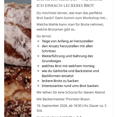
ich einfach leckeres Brot
Du möchtest lernen, wie man das perfekte
Brot backt? Dann komm zum Workshop mit
dem leidenschaftlichen Bäckermeister
Welche Mehle kann man für Brote nehmen,
Thorsten Braun. Er kann nicht nur backen,
welche Brotarten gibt es.
sondern auch Geschichten erzählen: In den
Du lernst:
Backpausen gibt es kulinarisch angehauchte
Teige von Anfang an herzustellen
Kostproben seiner Schreibkunst.
den Ansatz herzustellen mit allen
Schritten
Weiterführung und Nährung des
Grundteiges
welches Brot mit welchem Vorteig
wie du Gärkörbe und Backsteine und
Backformen einsetzt
leckere Brote zu backen
Interessantes rund ums Brot backen.
Wir leihen Dir eine Schürze für diesen Abend.
Mit Bäckermeister Thorsten Braun
16. September 2026, ab 18:30 Uhr, Dauer ca. 3
Std.