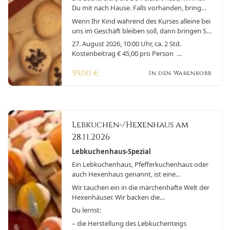
Du mit nach Hause. Falls vorhanden, bring
einen Behälter mit, um Deine Kunstwerke zu
Wenn Ihr Kind während des Kurses alleine bei
transportieren
uns im Geschäft bleiben soll, dann bringen Sie
uns bitte, aus versicherungstechnischen
27. August 2026, 10:00 Uhr, ca. 2 Std.
Gründen, eine Einverständniserklärung
Kostenbeitrag € 45,00 pro Person
ausgefüllt an dem Tag mit.
(Buchungsbedingungen)
59,00
€
In den Warenkorb
Lebkuchen-/Hexenhaus am
28.11.2026
Lebkuchenhaus-Spezial
Ein Lebkuchenhaus, Pfefferkuchenhaus oder
auch Hexenhaus genannt, ist eine
weihnachtliche Tradition, welche in vielen
Wir tauchen ein in die märchenhafte Welt der
Teilen der Welt gefeiert wird. Diese
Hexenhäuser. Wir backen die
märchenhafte Tradition hat sich über die
Lebkuchenplatten für den Hausbau, stechen
Du lernst:
Jahrhunderte weiterentwickelt und ist nach
oder schneiden die Teile für das Haus aus. Wir
wie vor sehr populär.
– die Herstellung des Lebkuchenteigs
setzen alles zusammen und dekorieren das