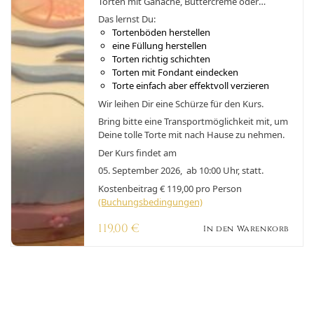
Torten mit Ganache, Buttercreme oder
Konditorcreme schichten. Richtig mit
Das lernst Du:
Fondant eindecken. Einfache aber effektvolle
Tortenböden herstellen
Verzierung herstellen, die auch für Anfänger
eine Füllung herstellen
leicht zu lernen sind. Stell Deine erste perfekte
Torten richtig schichten
Motivtorte her!
Torten mit Fondant eindecken
Torte einfach aber effektvoll verzieren
Wir leihen Dir eine Schürze für den Kurs.
Bring bitte eine Transportmöglichkeit mit, um
Deine tolle Torte mit nach Hause zu nehmen.
Der Kurs findet am
05. September 2026, ab 10:00 Uhr, statt.
Kostenbeitrag € 119,00 pro Person
(Buchungsbedingungen)
119,00
€
In den Warenkorb